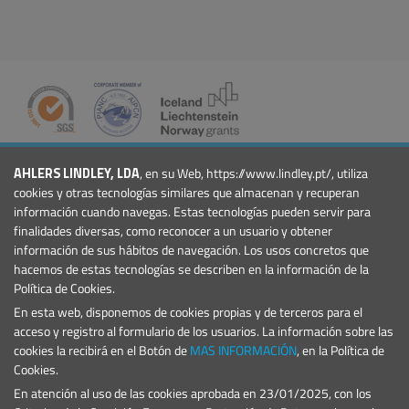
COMPAÑÍA
AHLERS LINDLEY, LDA
, en su Web, https://www.lindley.pt/, utiliza
Quiénes Somos
cookies y otras tecnologías similares que almacenan y recuperan
Noticias
información cuando navegas. Estas tecnologías pueden servir para
Eventos
finalidades diversas, como reconocer a un usuario y obtener
información de sus hábitos de navegación. Los usos concretos que
Proyectos
hacemos de estas tecnologías se describen en la información de la
Condiciones Generales
Política de Cookies.
PRODUCTOS
En esta web, disponemos de cookies propias y de terceros para el
Marinas y Puertos Deportivos
acceso y registro al formulario de los usuarios. La información sobre las
Señales Marítimas
cookies la recibirá en el Botón de
MAS INFORMACIÓN
, en la Política de
Cookies.
CONTACTO
En atención al uso de las cookies aprobada en 23/01/2025, con los
E.:
geral@lindley.pt