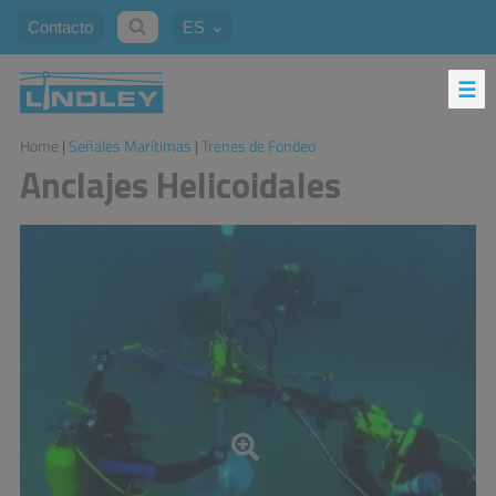
Contacto
ES
Home
|
Señales Marítimas
|
Trenes de Fondeo
Anclajes Helicoidales