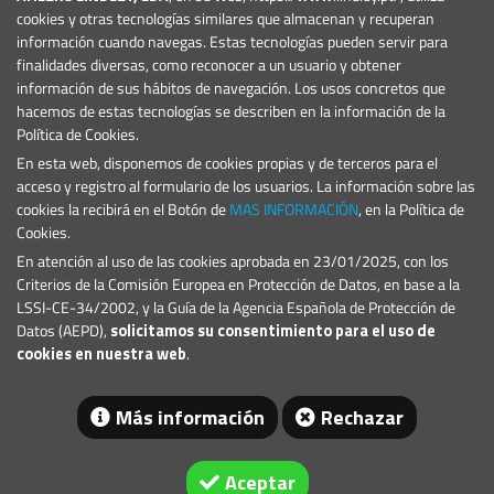
Quiénes Somos
cookies y otras tecnologías similares que almacenan y recuperan
Noticias
información cuando navegas. Estas tecnologías pueden servir para
Eventos
finalidades diversas, como reconocer a un usuario y obtener
información de sus hábitos de navegación. Los usos concretos que
Proyectos
hacemos de estas tecnologías se describen en la información de la
Condiciones Generales
Política de Cookies.
PRODUCTOS
En esta web, disponemos de cookies propias y de terceros para el
Marinas y Puertos Deportivos
acceso y registro al formulario de los usuarios. La información sobre las
Señales Marítimas
cookies la recibirá en el Botón de
MAS INFORMACIÓN
, en la Política de
Cookies.
CONTACTO
En atención al uso de las cookies aprobada en 23/01/2025, con los
E.:
geral@lindley.pt
Criterios de la Comisión Europea en Protección de Datos, en base a la
T.: +351 214 692 024
LSSI-CE-34/2002, y la Guía de la Agencia Española de Protección de
Datos (AEPD),
solicitamos su consentimiento para el uso de
cookies en nuestra web
.
Más información
Rechazar
Aceptar
© 2026 Lindley