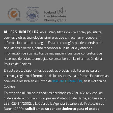
COMPAÑÍA
AHLERS LINDLEY, LDA
, en su Web, https://www.lindley.pt/, utiliza
Quiénes Somos
cookies y otras tecnologías similares que almacenan y recuperan
Noticias
información cuando navegas. Estas tecnologías pueden servir para
Eventos
finalidades diversas, como reconocer a un usuario y obtener
información de sus hábitos de navegación. Los usos concretos que
Proyectos
hacemos de estas tecnologías se describen en la información de la
Condiciones Generales
Política de Cookies.
PRODUCTOS
En esta web, disponemos de cookies propias y de terceros para el
Marinas y Puertos Deportivos
acceso y registro al formulario de los usuarios. La información sobre las
Señales Marítimas
cookies la recibirá en el Botón de
MAS INFORMACIÓN
, en la Política de
Cookies.
CONTACTO
En atención al uso de las cookies aprobada en 23/01/2025, con los
E.:
geral@lindley.pt
Criterios de la Comisión Europea en Protección de Datos, en base a la
T.: +351 214 692 024
LSSI-CE-34/2002, y la Guía de la Agencia Española de Protección de
Datos (AEPD),
solicitamos su consentimiento para el uso de