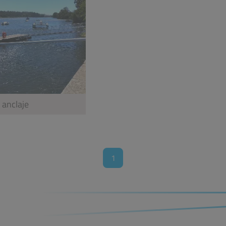
 anclaje
1