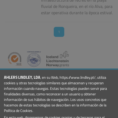
infraestructura de recreo en la playa
fluvial de Ronqueira, en el río Alva, para
estar operativa durante la época estival.
1
COMPAÑÍA
AHLERS LINDLEY, LDA
, en su Web, https://www.lindley.pt/, utiliza
Quiénes Somos
cookies y otras tecnologías similares que almacenan y recuperan
Noticias
información cuando navegas. Estas tecnologías pueden servir para
finalidades diversas, como reconocer a un usuario y obtener
Eventos
información de sus hábitos de navegación. Los usos concretos que
Proyectos
hacemos de estas tecnologías se describen en la información de la
Condiciones Generales
Política de Cookies.
PRODUCTOS
En esta web, disponemos de cookies propias y de terceros para el