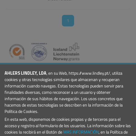
1
COMPAÑÍA
AHLERS LINDLEY, LDA
, en su Web, https://www.lindley.pt/, utiliza
Quiénes Somos
cookies y otras tecnologías similares que almacenan y recuperan
Noticias
información cuando navegas. Estas tecnologías pueden servir para
finalidades diversas, como reconocer a un usuario y obtener
Eventos
información de sus hábitos de navegación. Los usos concretos que
Proyectos
hacemos de estas tecnologías se describen en la información de la
Condiciones Generales
Política de Cookies.
PRODUCTOS
En esta web, disponemos de cookies propias y de terceros para el
Marinas y Puertos Deportivos
acceso y registro al formulario de los usuarios. La información sobre las
Señales Marítimas
cookies la recibirá en el Botón de
MAS INFORMACIÓN
, en la Política de