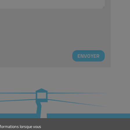
TACT
informations lorsque vous
eral@lindley.pt