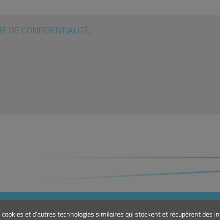
UE DE CONFIDENTIALITÉ
.
PRODUITS
CON
es cookies et d’autres technologies similaires qui stockent et récupèrent des 
Marinas et Ports de Plaisance
E.:
g