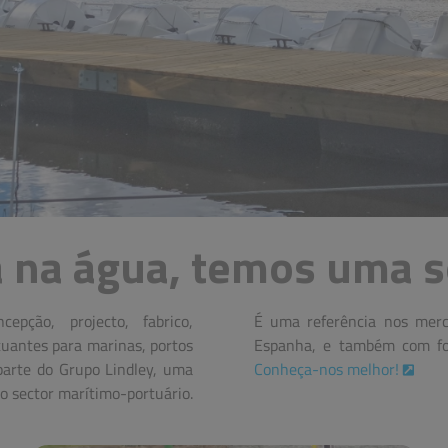
á na água, temos uma s
pção, projecto, fabrico,
, principalmente em Portugal e
tuantes para marinas, portos
Espanha, e também com for
parte do Grupo Lindley, uma
Conheça-nos melhor!
o sector marítimo-portuário.