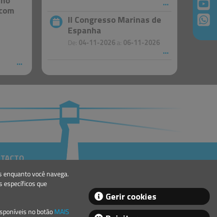
nho
Portugal – Ajudas à
 com
Navegação
II Congresso Marinas de
Espanha
De:
04-11-2026
a:
06-11-2026
TACTO
eral@lindley.pt
es enquanto você navega.
+351 214 692 024
 específicos que
Gerir cookies
isponíveis no botão
MAIS