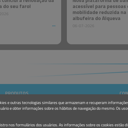
s conclui a renovação da
Nova plataforma de ba
a do seu farol
acessível para pessoas
mobilidade reduzida na
2026
albufeira do Alqueva
06-07-2026
PRODUTOS
CON
Marinas e Portos de Recreio
E.:
g
 cookies e outras tecnologias similares que armazenam e recuperam informaçõ
Sinalização Marítima
T.: 
suário e obter informações sobre os hábitos de navegação do mesmo. Os usos
gistro nos formulários dos usuários. As informações sobre os cookies estão d