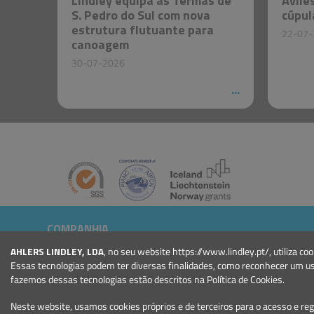
Lindley equipa as Termas de
Avilé
S. Pedro do Sul com nova
cúpul
estrutura flutuante para
22-07-
canoagem
30-07-2026
COMPANHIA
Quem somos
AHLERS LINDLEY, LDA
, no seu website https://www.lindley.pt/, utiliza
Notícias
Essas tecnologias podem ter diversas finalidades, como reconhecer um u
Eventos
fazemos dessas tecnologias estão descritos na Política de Cookies.
Projectos
Neste website, usamos cookies próprios e de terceiros para o acesso e re
Condições Gerais