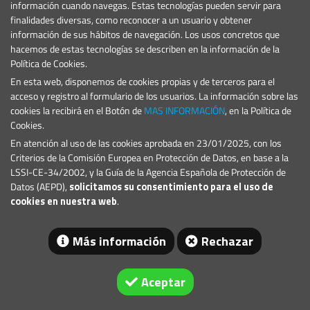
Noticias
información cuando navegas. Estas tecnologías pueden servir para
Eventos
finalidades diversas, como reconocer a un usuario y obtener
información de sus hábitos de navegación. Los usos concretos que
Proyectos
hacemos de estas tecnologías se describen en la información de la
Condiciones Generales
Política de Cookies.
PRODUCTOS
En esta web, disponemos de cookies propias y de terceros para el
Marinas y Puertos Deportivos
acceso y registro al formulario de los usuarios. La información sobre las
Señales Marítimas
cookies la recibirá en el Botón de
MAS INFORMACIÓN
, en la Política de
Cookies.
CONTACTO
En atención al uso de las cookies aprobada en 23/01/2025, con los
E.:
geral@lindley.pt
Criterios de la Comisión Europea en Protección de Datos, en base a la
T.: +351 214 692 024
LSSI-CE-34/2002, y la Guía de la Agencia Española de Protección de
Datos (AEPD),
solicitamos su consentimiento para el uso de
cookies en nuestra web
.
Más información
Rechazar
Aceptar
© 2026 Lindley