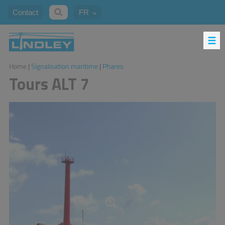
Contact
FR
Home
|
Signalisation maritime
|
Phares
Tours ALT 7