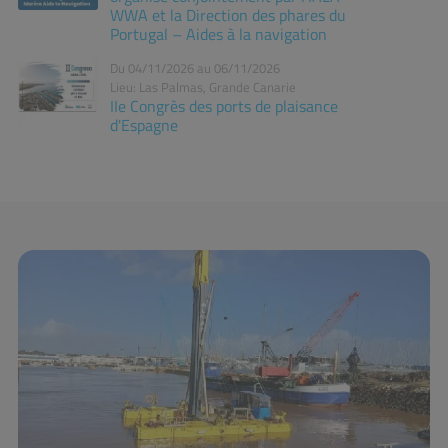
WWA et la Direction des phares du
Portugal – Aides à la navigation
Du 04/11/2026 au 06/11/2026
Lieu: Las Palmas, Grande Canarie
IIe Congrès des ports de plaisance
d'Espagne