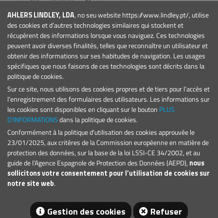
AHLERS LINDLEY, LDA
, no seu website https://www.lindley.pt/, utilise
ENTREPRISE
des cookies et d’autres technologies similaires qui stockent et
Qui Sommes-nous
récupèrent des informations lorsque vous naviguez. Ces technologies
Actualités
peuvent avoir diverses finalités, telles que reconnaître un utilisateur et
obtenir des informations sur ses habitudes de navigation. Les usages
Événements
spécifiques que nous faisons de ces technologies sont décrits dans la
Projets
politique de cookies.
Conditions Générales
Sur ce site, nous utilisons des cookies propres et de tiers pour l’accès et
PRODUITS
l’enregistrement des formulaires des utilisateurs. Les informations sur
Marinas et Ports de Plaisance
les cookies sont disponibles en cliquant sur le bouton
PLUS
Signalisation maritime
D’INFORMATIONS
dans la politique de cookies.
Conformément à la politique d’utilisation des cookies approuvée le
CONTACT
23/01/2025, aux critères de la Commission européenne en matière de
E.:
geral@lindley.pt
protection des données, sur la base de la loi LSSI-CE 34/2002, et au
T.: +351 214 692 024
guide de l’Agence Espagnole de Protection des Données (AEPD),
nous
sollicitons votre consentement pour l’utilisation de cookies sur
notre site web
.
Gestion des cookies
Refuser