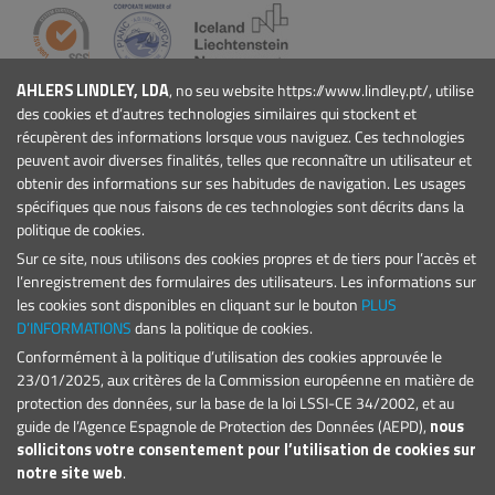
AHLERS LINDLEY, LDA
, no seu website https://www.lindley.pt/, utilise
ENTREPRISE
des cookies et d’autres technologies similaires qui stockent et
Qui Sommes-nous
récupèrent des informations lorsque vous naviguez. Ces technologies
Actualités
peuvent avoir diverses finalités, telles que reconnaître un utilisateur et
obtenir des informations sur ses habitudes de navigation. Les usages
Événements
spécifiques que nous faisons de ces technologies sont décrits dans la
Projets
politique de cookies.
Conditions Générales
Sur ce site, nous utilisons des cookies propres et de tiers pour l’accès et
PRODUITS
l’enregistrement des formulaires des utilisateurs. Les informations sur
Marinas et Ports de Plaisance
les cookies sont disponibles en cliquant sur le bouton
PLUS
Signalisation maritime
D’INFORMATIONS
dans la politique de cookies.
Conformément à la politique d’utilisation des cookies approuvée le
CONTACT
23/01/2025, aux critères de la Commission européenne en matière de
E.:
geral@lindley.pt
protection des données, sur la base de la loi LSSI-CE 34/2002, et au
T.: +351 214 692 024
guide de l’Agence Espagnole de Protection des Données (AEPD),
nous
sollicitons votre consentement pour l’utilisation de cookies sur
notre site web
.