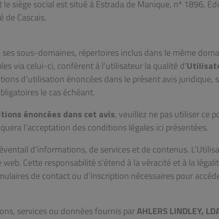
le siège social est situé à Estrada de Manique, nº 1896, Edi
té de Cascais.
, de ses sous-domaines, répertoires inclus dans le même doma
s via celui-ci, confèrent à l’utilisateur la qualité d’
Utilisat
tions d’utilisation énoncées dans le présent avis juridique, 
obligatoires le cas échéant.
itions énoncées dans cet avis
, veuillez ne pas utiliser ce po
iquera l’acceptation des conditions légales ici présentées.
éventail d’informations, de services et de contenus. L’Utilis
e web. Cette responsabilité s’étend à la véracité et à la légali
rmulaires de contact ou d’inscription nécessaires pour accéd
ations, services ou données fournis par
AHLERS LINDLEY, LDA