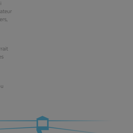
i
sateur
ers,
rait
es
ou