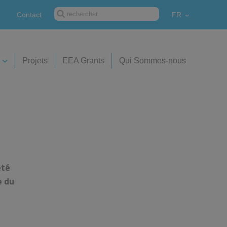
Contact
FR
Projets
EEA Grants
Qui Sommes-nous
été
e du