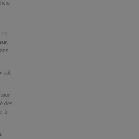
fício
ine,
eur
,
sans
rtail,
ateur
té des
er à
.