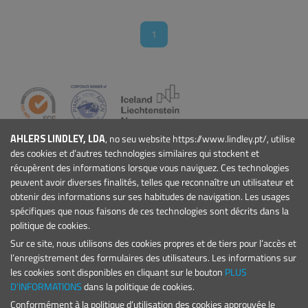
1
AHLERS LINDLEY, LDA
, no seu website https://www.lindley.pt/, utilise
ENTREPRISE
des cookies et d’autres technologies similaires qui stockent et
Qui Sommes-nous
récupèrent des informations lorsque vous naviguez. Ces technologies
Actualités
peuvent avoir diverses finalités, telles que reconnaître un utilisateur et
Événements
obtenir des informations sur ses habitudes de navigation. Les usages
spécifiques que nous faisons de ces technologies sont décrits dans la
Projets
politique de cookies.
Conditions Générales
Sur ce site, nous utilisons des cookies propres et de tiers pour l’accès et
PRODUITS
l’enregistrement des formulaires des utilisateurs. Les informations sur
Marinas et Ports de Plaisance
les cookies sont disponibles en cliquant sur le bouton
PLUS
Signalisation maritime
D’INFORMATIONS
dans la politique de cookies.
Conformément à la politique d’utilisation des cookies approuvée le