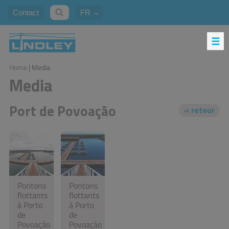
Contact
FR
Home
| Media
Media
Port de Povoação
Pontons
Pontons
flottants
flottants
à Porto
à Porto
de
de
Povoação
Povoação