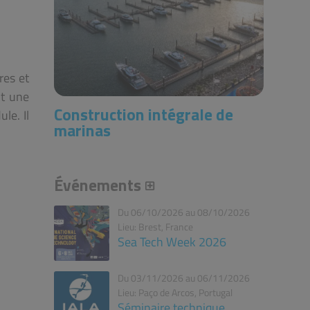
res et
it une
Construction intégrale de
le. Il
marinas
Événements
Du 06/10/2026 au 08/10/2026
Lieu: Brest, France
Sea Tech Week 2026
Du 03/11/2026 au 06/11/2026
Lieu: Paço de Arcos, Portugal
Séminaire technique