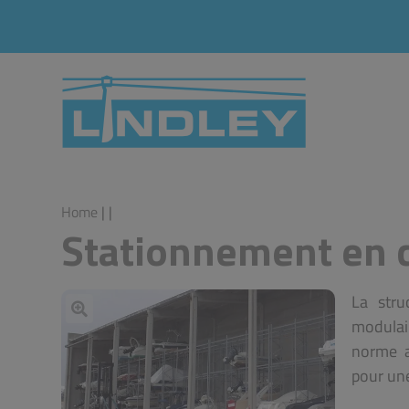
Home
|
|
Stationnement en 
La stru
modulair
norme a
pour une