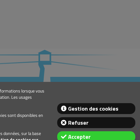
TACT
informations lorsque vous
eral@lindley.pt
gation. Les usages
+351 214 692 024
Gestion des cookies
okies sont disponibles en
Refuser
s données, sur la base
Accepter
ation de cookies sur