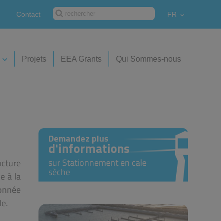
Contact
FR
Projets
EEA Grants
Qui Sommes-nous
Demandez plus
d'informations
sur Stationnement en cale
cture
sèche
e à la
onnée
le.