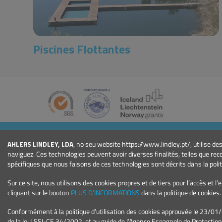
Piscines Flottantes
ENTREPRISE
AHLERS LINDLEY, LDA
, no seu website https://www.lindley.pt/, utilise d
Qui Sommes-nous
naviguez. Ces technologies peuvent avoir diverses finalités, telles que re
Actualités
spécifiques que nous faisons de ces technologies sont décrits dans la polit
Événements
Sur ce site, nous utilisons des cookies propres et de tiers pour l’accès et 
Projets
cliquant sur le bouton
PLUS D’INFORMATIONS
dans la politique de cookies.
Conditions Générales
Conformément à la politique d’utilisation des cookies approuvée le 23/01
de la loi LSSI-CE 34/2002, et au guide de l’Agence Espagnole de Protecti