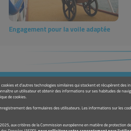
Engagement pour la voile adaptée
PRODUITS
CON
es cookies et d’autres technologies similaires qui stockent et récupèrent des 
Marinas et Ports de Plaisance
E.:
g
connaître un utilisateur et obtenir des informations sur ses habitudes de navi
Signalisation maritime
T.: 
ique de cookies.
l’enregistrement des formulaires des utilisateurs. Les informations sur les co
/2025, aux critères de la Commission européenne en matière de protection de
on des Données (AEPD),
nous sollicitons votre consentement pour l’utilis