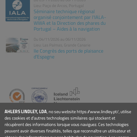
Lieu: Paço de Arcos, Portugal
Séminaire technique régional
organisé conjointement par l'IALA-
WWA et la Direction des phares du
Portugal – Aides à la navigation
Du 04/11/2026 au 06/11/2026
Lieu: Las Palmas, Grande Canarie
IIe Congrès des ports de plaisance
d'Espagne
AHLERS LINDLEY, LDA
, no seu website https://www.lindley.pt/, utilise
ENTREPRISE
des cookies et d’autres technologies similaires qui stockent et
Qui Sommes-nous
récupèrent des informations lorsque vous naviguez. Ces technologies
Actualités
peuvent avoir diverses finalités, telles que reconnaître un utilisateur et