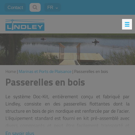
Contact
FR
Home
|
Marinas et Ports de Plaisance
| Passerelles en bois
Passerelles en bois
Le système Doc-Kit, entièrement conçu et fabriqué par
Lindley,
consiste en des passerelles flottantes dont la
structure en bois de pin nordique est renforcée par de l'acier.
L'équipement standard est fourni en kit pré-assemblé avec
divers composants et peut être facilement transporté et
installé par l'utilisateur final. Il est conçu pour des endroits
En savoir plus