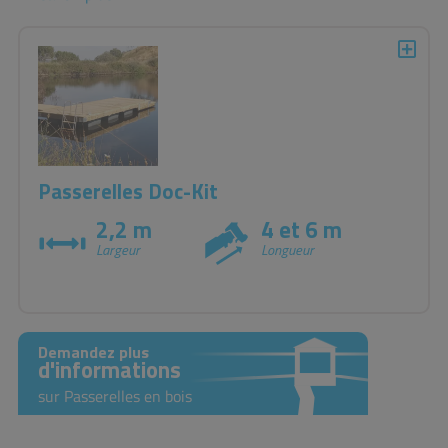
très abrités, avec de faibles courants et sans houle.
Construites entièrement en bois imprégné, ces passerelles
s'intègrent parfaitement à leur environnement.
Passerelles Doc-Kit
2,2 m
4 et 6 m
Largeur
Longueur
Demandez plus
d'informations
sur Passerelles en bois