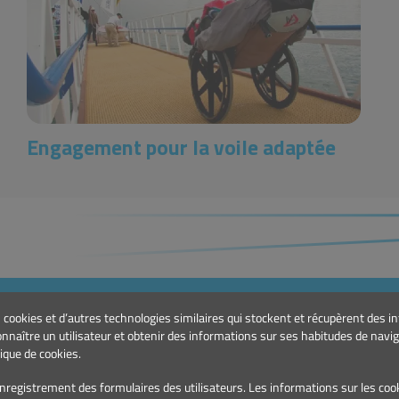
Engagement pour la voile adaptée
PRODUITS
CON
es cookies et d’autres technologies similaires qui stockent et récupèrent des 
Marinas et Ports de Plaisance
E.:
g
connaître un utilisateur et obtenir des informations sur ses habitudes de navi
Signalisation maritime
T.: 
ique de cookies.
l’enregistrement des formulaires des utilisateurs. Les informations sur les co