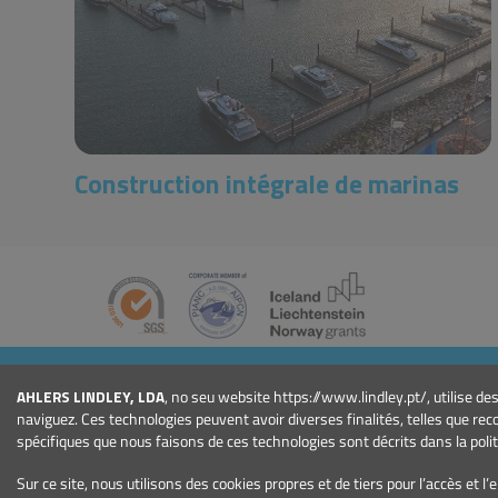
Construction intégrale de marinas
ENTREPRISE
AHLERS LINDLEY, LDA
, no seu website https://www.lindley.pt/, utilise d
Qui Sommes-nous
naviguez. Ces technologies peuvent avoir diverses finalités, telles que re
Actualités
spécifiques que nous faisons de ces technologies sont décrits dans la polit
Événements
Sur ce site, nous utilisons des cookies propres et de tiers pour l’accès et 
Projets