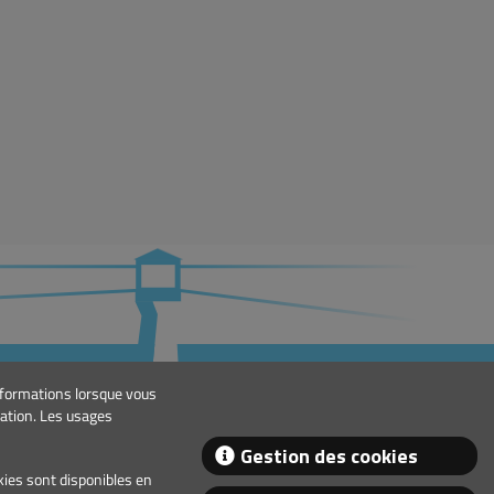
TACT
informations lorsque vous
eral@lindley.pt
gation. Les usages
+351 214 692 024
Gestion des cookies
okies sont disponibles en