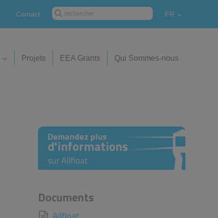
Contact
FR
Projets
EEA Grants
Qui Sommes-nous
Demandez plus
d'informations
sur Allfloat
Documents
Allfloat