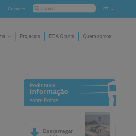
Contacto
PT
ima
Projectos
EEA Grants
Quem somos
Pedir mais
informação
sobre Poitas
Descarregar