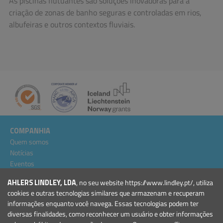
As piscinas flutuantes são soluções inovadoras para a
criação de zonas de banho seguras e controladas em rios,
albufeiras e outros contextos fluviais.
COMPANHIA
Quem somos
Notícias
Eventos
Projectos
AHLERS LINDLEY, LDA
, no seu website https://www.lindley.pt/, utiliza
Condições Gerais
cookies e outras tecnologias similares que armazenam e recuperam
informações enquanto você navega. Essas tecnologias podem ter
PRODUTOS
diversas finalidades, como reconhecer um usuário e obter informações
Marinas e Portos de Recreio