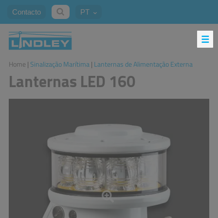
Contacto
PT
Home
|
Sinalização Marítima
|
Lanternas de Alimentação Externa
Lanternas LED 160