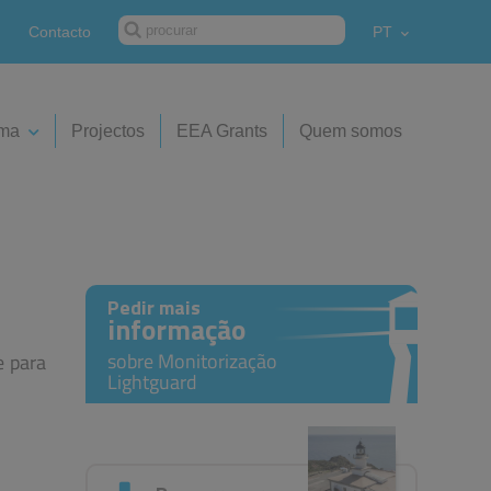
Contacto
PT
ima
Projectos
EEA Grants
Quem somos
Pedir mais
informação
sobre Monitorização
e para
Lightguard