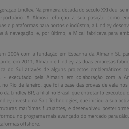
eração Lindley. Na primeira década do século XXI deu-se in
o-portuário. A Almovi reforçou a sua posição como em
uas e plataformas para portos e indústria; a Lindley desen
s à navegação; e, por último, a Mical fabricava para am
a em 2004 com a fundação em Espanha da Almarin SL par
 tarde, em 2011, Almarin e Lindley, as duas empresas fabri
ica do Sul através de alguns projectos emblemáticos c
bia - executado pela Almarin em colaboração com a A
no Rio de Janeiro, que foi a base das provas de vela nos
 da Lindley BR, a filial no Brasil, que entretanto executou 
dley investiu na Salt Technologies, que iniciou a sua acti
struturas marítimas flutuantes, e desenvolveu posteriorm
sformou no programa mais avançado do mercado para cálc
ataformas offshore.