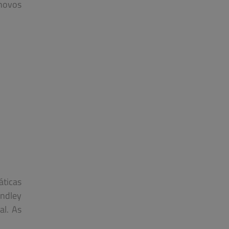
 novos
áticas
indley
al. As