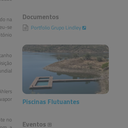
Documentos
udo na
veu-se
Portfolio Grupo Lindley
ntónio
stanho
isição
undial
Ahlers
 vapor
Piscinas Flutuantes
nte no
Eventos
com a