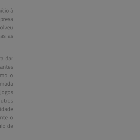
ício à
presa
volveu
bas as
a dar
cantes
omo o
rmada
 Jogos
outros
vidade
ente o
ulo de