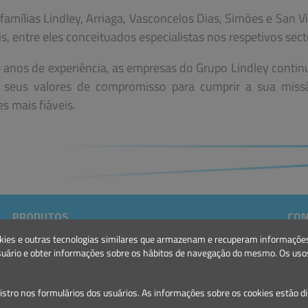
amílias Lindley, Arriaga, Vasconcelos Dias, Simões e San V
, entre eles conceituados especialistas nos respetivos sect
90 anos de experiência, as empresas do Grupo Lindley conti
 seus valores de compromisso para cumprir a sua miss
s mais fiáveis.
PRODUTOS
CON
Marinas e Portos de Recreio
E.:
g
 cookies e outras tecnologias similares que armazenam e recuperam informaçõ
Sinalização Marítima
T.: 
suário e obter informações sobre os hábitos de navegação do mesmo. Os usos
gistro nos formulários dos usuários. As informações sobre os cookies estão d