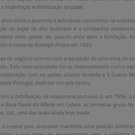
l a importação e distribuição de papel.
 anos trinta e quarenta a actividade concentrou-se sobret
ção de papel de alta qualidade e a companhia desenvol
tante êxito apesar de, poucos anos após a fundação, A
evido à morte de Rudolph Ahlers em 1933.
reas de negócio ocorreu com a aquisição de uma mina de e
Lda.. Esta nova actividade foi-se desenvolvendo com a aqu
colaboração com os países aliados durante a II Guerra M
desde Portugal, dado ser um país neutro.
om a distribuição de maquinaria portuária e, em 1956, a 
 a Base Naval do Alfeite em Lisboa, as primeiras gruas de
, Ltd., uma das quais ainda hoje existe.
u a crescer pois, enquanto mantinha uma posição domina
mpliou a sua gama de equipamentos para a indústria 