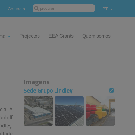
Contacto
PT
ima
Projectos
EEA Grants
Quem somos
Imagens
Sede Grupo Lindley
cia. A
udolf
ndley,
idade