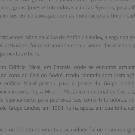
ncer, gruas Jones e trituradoras cónicas Symons, para a
 químicos em colaboração com as multinacionais Union Car
steve nas mãos da viúva de António Lindley, a segunda g
 A actividade foi reestruturada com a venda das minas e
ipamentos e bens.
no Edifício Mical, em Cascais, onde se encontra actua
a, na zona do Cais do Sodré, tendo contado com instalaç
O edifício Mical passou para a posse do Grupo Lindl
a importante, a Mical – Mecânica Industrial de Cascais,
 equipamento para pedreiras tais como trituradoras, cr
 pelo Grupo Lindley em 1981 numa época em que tinha ce
ício da década de oitenta a actividade foi de novo reorga