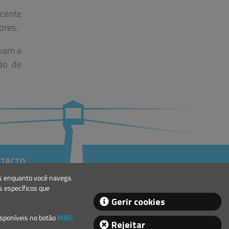
icente
ores.
nuam a
ão de
TACTO
eral@lindley.pt
es enquanto você navega.
+351 214 692 024
 específicos que
Gerir cookies
isponíveis no botão
MAIS
Rejeitar