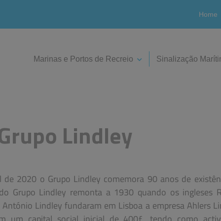
Home
Marinas e Portos de Recreio
Sinalização Marít
 Grupo Lindley
l de 2020 o Grupo Lindley comemora 90 anos de existên
do Grupo Lindley remonta a 1930 quando os ingleses R
e António Lindley fundaram em Lisboa a empresa Ahlers Li
m um capital social inicial de 400£, tendo como activ