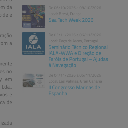
lém da
De 06/10/2026 a 08/10/2026
Local: Brest, França
bide e
Sea Tech Week 2026
eração
De 03/11/2026 a 06/11/2026
Local: Paço de Arcos, Portugal
 com a
Seminário Técnico Regional
IALA-WWA e Direção de
Faróis de Portugal – Ajudas
lmente
à Navegação
ões no
De 04/11/2026 a 06/11/2026
ey em
Local: Las Palmas, Gran Canaria
 Lda.,
II Congresso Marinas de
Espanha
ivos e
rca de
nizada