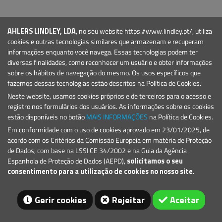
Condições Gerais
PRODUTOS
AHLERS LINDLEY, LDA
, no seu website https://www.lindley.pt/, utiliza
Marinas e Portos de Recreio
cookies e outras tecnologias similares que armazenam e recuperam
Sinalização Marítima
informações enquanto você navega. Essas tecnologias podem ter
diversas finalidades, como reconhecer um usuário e obter informações
CONTACTO
sobre os hábitos de navegação do mesmo. Os usos específicos que
E.:
geral@lindley.pt
fazemos dessas tecnologias estão descritos na Política de Cookies.
T.: +351 214 692 024
Neste website, usamos cookies próprios e de terceiros para o acesso e
registro nos formulários dos usuários. As informações sobre os cookies
estão disponíveis no botão
MAIS INFORMAÇÕES
na Política de Cookies.
Em conformidade com o uso de cookies aprovado em 23/01/2025, de
acordo com os Critérios da Comissão Europeia em matéria de Proteção
de Dados, com base na LSSI CE 34/2002 e na Guia da Agência
Espanhola de Proteção de Dados (AEPD),
solicitamos o seu
consentimento para a utilização de cookies no nosso site
.
© 2026 Lindley
Gerir cookies
Rejeitar
Aceitar