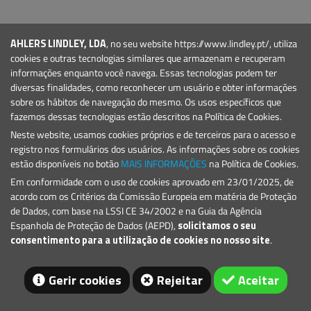
PRODUTOS
Marinas e Portos de Recreio
AHLERS LINDLEY, LDA
, no seu website https://www.lindley.pt/, utiliza
Sinalização Marítima
cookies e outras tecnologias similares que armazenam e recuperam
informações enquanto você navega. Essas tecnologias podem ter
CONTACTO
diversas finalidades, como reconhecer um usuário e obter informações
E.:
geral@lindley.pt
sobre os hábitos de navegação do mesmo. Os usos específicos que
fazemos dessas tecnologias estão descritos na Política de Cookies.
T.: +351 214 692 024
Neste website, usamos cookies próprios e de terceiros para o acesso e
registro nos formulários dos usuários. As informações sobre os cookies
estão disponíveis no botão
MAIS INFORMAÇÕES
na Política de Cookies.
Em conformidade com o uso de cookies aprovado em 23/01/2025, de
acordo com os Critérios da Comissão Europeia em matéria de Proteção
de Dados, com base na LSSI CE 34/2002 e na Guia da Agência
Espanhola de Proteção de Dados (AEPD),
solicitamos o seu
© 2026 Lindley
consentimento para a utilização de cookies no nosso site
.
Gerir cookies
Rejeitar
Aceitar