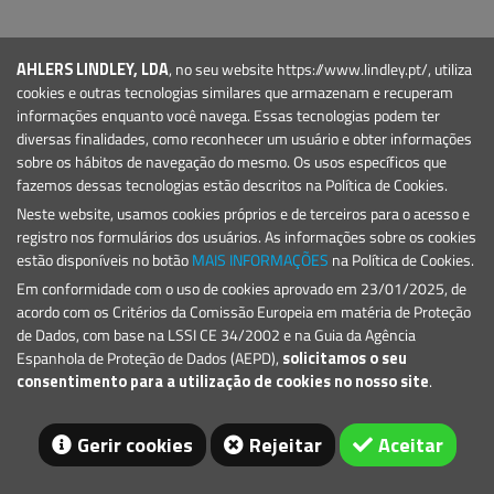
PRODUTOS
Marinas e Portos de Recreio
AHLERS LINDLEY, LDA
, no seu website https://www.lindley.pt/, utiliza
Sinalização Marítima
cookies e outras tecnologias similares que armazenam e recuperam
informações enquanto você navega. Essas tecnologias podem ter
CONTACTO
diversas finalidades, como reconhecer um usuário e obter informações
E.:
geral@lindley.pt
sobre os hábitos de navegação do mesmo. Os usos específicos que
fazemos dessas tecnologias estão descritos na Política de Cookies.
T.: +351 214 692 024
Neste website, usamos cookies próprios e de terceiros para o acesso e
registro nos formulários dos usuários. As informações sobre os cookies
estão disponíveis no botão
MAIS INFORMAÇÕES
na Política de Cookies.
Em conformidade com o uso de cookies aprovado em 23/01/2025, de
acordo com os Critérios da Comissão Europeia em matéria de Proteção
de Dados, com base na LSSI CE 34/2002 e na Guia da Agência
Espanhola de Proteção de Dados (AEPD),
solicitamos o seu
© 2026 Lindley
consentimento para a utilização de cookies no nosso site
.
Gerir cookies
Rejeitar
Aceitar