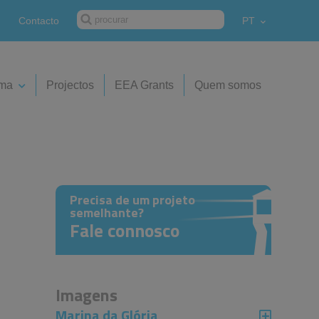
Contacto
PT
ima
Projectos
EEA Grants
Quem somos
Precisa de um projeto
semelhante?
Fale connosco
Imagens
Marina da Glória