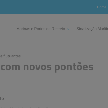
Home
Marinas e Portos de Recreio
Sinalização Marít
es flutuantes
, com novos pontões
16